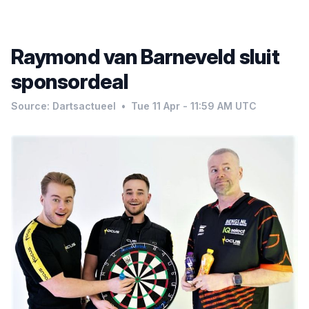
Raymond van Barneveld sluit
sponsordeal
Source: Dartsactueel
•
Tue 11 Apr - 11:59 AM UTC